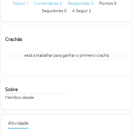
Tópico 1
Comentários 0
Respondido 0
Pontos 0
Seguidores
0
A Seguir
2
Crachás
está a trabalhar para ganhar o primeiro crachá
Sobre
Membro desde
Atividade