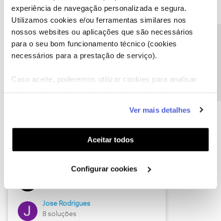
experiência de navegação personalizada e segura.
Utilizamos cookies e/ou ferramentas similares nos
nossos websites ou aplicações que são necessários
Descubra as novidades de junho
Precisa de ajuda?
para o seu bom funcionamento técnico (cookies
necessários para a prestação de serviço).
Caso aceite, poderemos utilizar cookies para analisar
informação estatística (cookies de analítica), adaptar
este serviço às suas preferências e apresentar-lhe
Ver mais detalhes
funcionalidades (cookies de personalização e
funcionalidade) e adaptar anúncios aos seus interesses
(cookies de publicidade personalizada). Pode gerir a
Aceitar todos
utilização dos cookies clicando em "
Configurar
Hall of Fame de junho
Cookies
".
Configurar cookies
Guimas
12 soluções
Jose Rodrigues
8 soluções