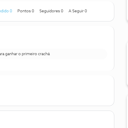
dido 0
Pontos 0
Seguidores
0
A Seguir
0
para ganhar o primeiro crachá