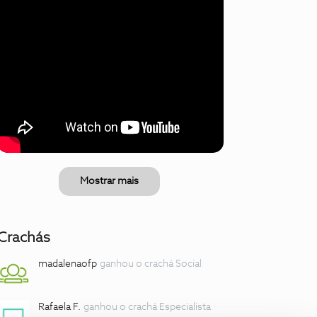
Mostrar mais
Crachás
madalenaofp
ganhou o crachá Social
Rafaela F.
ganhou o crachá Especialista