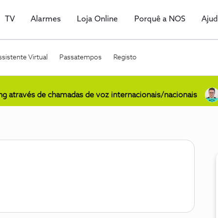
TV
Alarmes
Loja Online
Porquê a NOS
Aju
sistente Virtual
Passatempos
Registo
ing através de chamadas de voz internacionais/nacionais