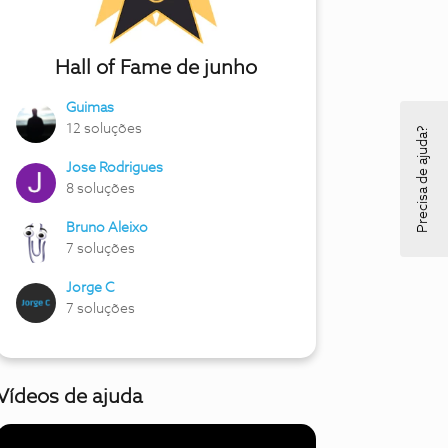
Hall of Fame de junho
Guimas
12 soluções
Precisa de ajuda?
Jose Rodrigues
8 soluções
Bruno Aleixo
7 soluções
Jorge C
7 soluções
Vídeos de ajuda