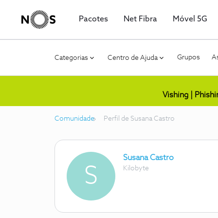
Pacotes
Net Fibra
Móvel 5G
Grupos
As
Categorias
Centro de Ajuda
Vishing | Phish
Comunidade
Perfil de Susana Castro
Susana Castro
S
Kilobyte