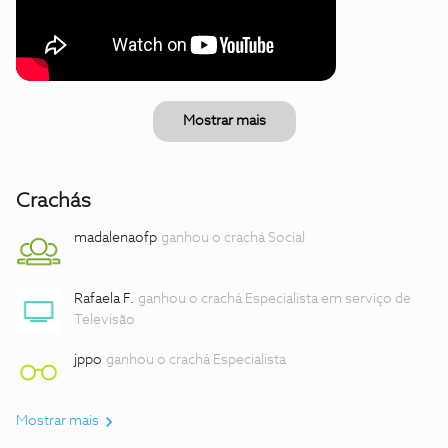
Mostrar mais
Crachás
madalenaofp
ganhou o crachá Social
Rafaela F.
ganhou o crachá Especialista em serviço de
Televisão
jppo
ganhou o crachá Especialista
Mostrar mais