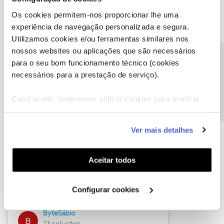
Os cookies permitem-nos proporcionar lhe uma
experiência de navegação personalizada e segura.
Utilizamos cookies e/ou ferramentas similares nos
Descubra as novidades de julho
nossos websites ou aplicações que são necessários
Precisa de ajuda?
para o seu bom funcionamento técnico (cookies
necessários para a prestação de serviço).
Caso aceite, poderemos utilizar cookies para analisar
informação estatística (cookies de analítica), adaptar
este serviço às suas preferências e apresentar-lhe
Ver mais detalhes
funcionalidades (cookies de personalização e
funcionalidade) e adaptar anúncios aos seus interesses
(cookies de publicidade personalizada). Pode gerir a
Aceitar todos
Hall of Fame de julho
utilização dos cookies clicando em "
Configurar
Cookies
".
Guimas
Configurar cookies
17 soluções
ByteSábio