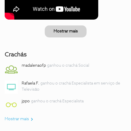
Mostrar mais
Crachás
madalenaofp
ganhou o crachá Social
Rafaela F.
ganhou o crachá Especialista em serviço de
Televisão
jppo
ganhou o crachá Especialista
Mostrar mais