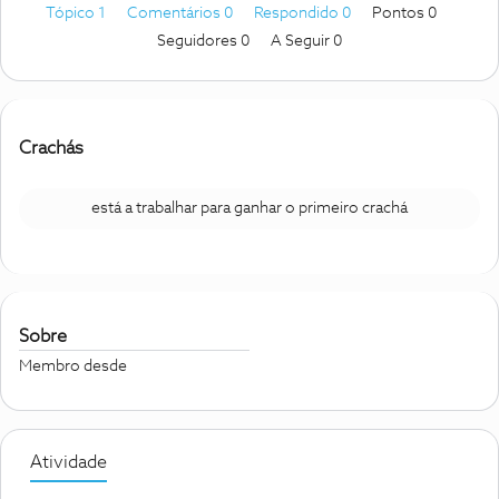
Tópico 1
Comentários 0
Respondido 0
Pontos 0
Seguidores
0
A Seguir
0
Crachás
está a trabalhar para ganhar o primeiro crachá
Sobre
Membro desde
Atividade