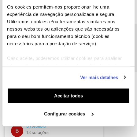
Os cookies permitem-nos proporcionar lhe uma
experiência de navegação personalizada e segura.
Utilizamos cookies e/ou ferramentas similares nos
Descubra as novidades de julho
nossos websites ou aplicações que são necessários
Precisa de ajuda?
para o seu bom funcionamento técnico (cookies
necessários para a prestação de serviço).
Caso aceite, poderemos utilizar cookies para analisar
informação estatística (cookies de analítica), adaptar
este serviço às suas preferências e apresentar-lhe
Ver mais detalhes
funcionalidades (cookies de personalização e
funcionalidade) e adaptar anúncios aos seus interesses
(cookies de publicidade personalizada). Pode gerir a
Hall of Fame de julho
Aceitar todos
utilização dos cookies clicando em "
Configurar
Guimas
Cookies
".
Configurar cookies
17 soluções
ByteSábio
13 soluções