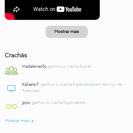
Mostrar mais
Crachás
madalenaofp
ganhou o crachá Social
Rafaela F.
ganhou o crachá Especialista em serviço de
Televisão
jppo
ganhou o crachá Especialista
Mostrar mais