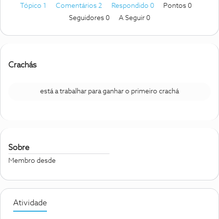
Tópico 1
Comentários 2
Respondido 0
Pontos 0
Seguidores
0
A Seguir
0
Crachás
está a trabalhar para ganhar o primeiro crachá
Sobre
Membro desde
Atividade