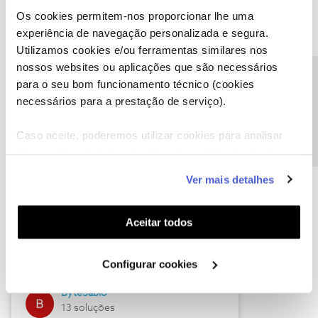
Os cookies permitem-nos proporcionar lhe uma
experiência de navegação personalizada e segura.
Utilizamos cookies e/ou ferramentas similares nos
Descubra as novidades de julho
nossos websites ou aplicações que são necessários
Precisa de ajuda?
para o seu bom funcionamento técnico (cookies
necessários para a prestação de serviço).
Caso aceite, poderemos utilizar cookies para analisar
informação estatística (cookies de analítica), adaptar
este serviço às suas preferências e apresentar-lhe
Ver mais detalhes
funcionalidades (cookies de personalização e
funcionalidade) e adaptar anúncios aos seus interesses
(cookies de publicidade personalizada). Pode gerir a
Hall of Fame de julho
Aceitar todos
utilização dos cookies clicando em "
Configurar
Guimas
Cookies
".
Configurar cookies
17 soluções
ByteSábio
13 soluções