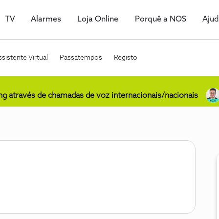
TV
Alarmes
Loja Online
Porquê a NOS
Aju
sistente Virtual
Passatempos
Registo
ing através de chamadas de voz internacionais/nacionais