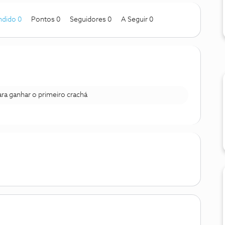
ndido 0
Pontos 0
Seguidores
0
A Seguir
0
para ganhar o primeiro crachá