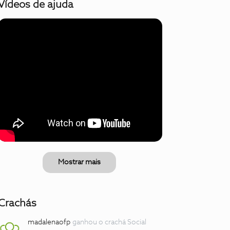
Vídeos de ajuda
Mostrar mais
Crachás
madalenaofp
ganhou o crachá Social