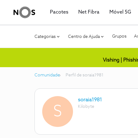
Pacotes
Net Fibra
Móvel 5G
Grupos
As
Categorias
Centro de Ajuda
Vishing | Phish
Comunidade
Perfil de soraia1981
soraia1981
S
Kilobyte