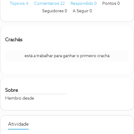
Tópicos 4
Comentários 22
Respondido 0
Pontos 0
Seguidores
0
A Seguir
0
Crachás
está a trabalhar para ganhar o primeiro crachá
Sobre
Membro desde
Atividade