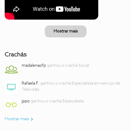
Mostrar mais
Crachás
madalenaofp
ganhou o crachá Social
Rafaela F.
ganhou o crachá Especialista em serviço de
Televisão
jppo
ganhou o crachá Especialista
Mostrar mais