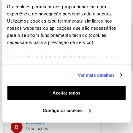
Os cookies permitem-nos proporcionar lhe uma
experiência de navegação personalizada e segura.
Utilizamos cookies e/ou ferramentas similares nos
Descubra as novidades de julho
nossos websites ou aplicações que são necessários
Precisa de ajuda?
para o seu bom funcionamento técnico (cookies
necessários para a prestação de serviço).
Caso aceite, poderemos utilizar cookies para analisar
informação estatística (cookies de analítica), adaptar
este serviço às suas preferências e apresentar-lhe
Ver mais detalhes
funcionalidades (cookies de personalização e
funcionalidade) e adaptar anúncios aos seus interesses
(cookies de publicidade personalizada). Pode gerir a
Hall of Fame de julho
Aceitar todos
utilização dos cookies clicando em "
Configurar
Guimas
Cookies
".
Configurar cookies
17 soluções
ByteSábio
13 soluções