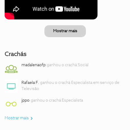
Mostrar mais
Crachás
madalenaofp
ganhou o crachá Social
Rafaela F.
ganhou o crachá Especialista em serviço de
Televisão
jppo
ganhou o crachá Especialista
Mostrar mais