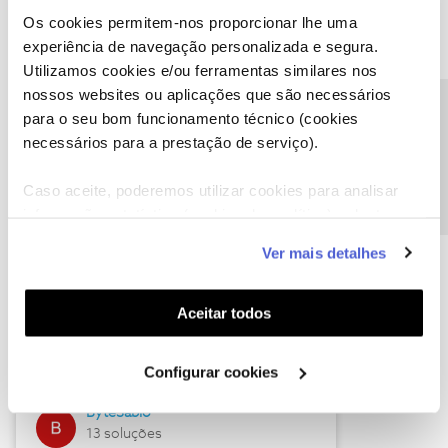
Os cookies permitem-nos proporcionar lhe uma
experiência de navegação personalizada e segura.
Utilizamos cookies e/ou ferramentas similares nos
Descubra as novidades de julho
nossos websites ou aplicações que são necessários
Precisa de ajuda?
para o seu bom funcionamento técnico (cookies
necessários para a prestação de serviço).
Caso aceite, poderemos utilizar cookies para analisar
informação estatística (cookies de analítica), adaptar
este serviço às suas preferências e apresentar-lhe
Ver mais detalhes
funcionalidades (cookies de personalização e
funcionalidade) e adaptar anúncios aos seus interesses
(cookies de publicidade personalizada). Pode gerir a
Hall of Fame de julho
Aceitar todos
utilização dos cookies clicando em "
Configurar
Guimas
Cookies
".
Configurar cookies
17 soluções
ByteSábio
13 soluções