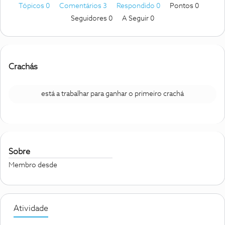
Tópicos 0
Comentários 3
Respondido 0
Pontos 0
Seguidores
0
A Seguir
0
Crachás
está a trabalhar para ganhar o primeiro crachá
Sobre
Membro desde
Atividade