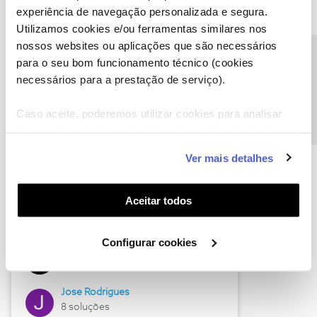
experiência de navegação personalizada e segura.
Utilizamos cookies e/ou ferramentas similares nos
nossos websites ou aplicações que são necessários
Descubra as novidades de junho
Precisa de ajuda?
para o seu bom funcionamento técnico (cookies
necessários para a prestação de serviço).
Caso aceite, poderemos utilizar cookies para analisar
informação estatística (cookies de analítica), adaptar
este serviço às suas preferências e apresentar-lhe
Ver mais detalhes
funcionalidades (cookies de personalização e
funcionalidade) e adaptar anúncios aos seus interesses
(cookies de publicidade personalizada). Pode gerir a
Aceitar todos
utilização dos cookies clicando em "
Configurar
Hall of Fame de junho
Cookies
".
Configurar cookies
Guimas
12 soluções
Jose Rodrigues
8 soluções