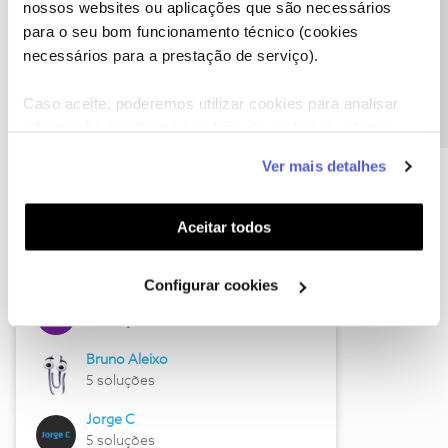
nossos websites ou aplicações que são necessários
Precisa de ajuda?
para o seu bom funcionamento técnico (cookies
necessários para a prestação de serviço).
Caso aceite, poderemos utilizar cookies para analisar
informação estatística (cookies de analítica), adaptar
Hall of Fame de julho
este serviço às suas preferências e apresentar-lhe
Ver mais detalhes
funcionalidades (cookies de personalização e
Guimas
funcionalidade) e adaptar anúncios aos seus interesses
17 soluções
(cookies de publicidade personalizada). Pode gerir a
Aceitar todos
ByteSábio
utilização dos cookies clicando em "
Configurar
13 soluções
Cookies
".
Configurar cookies
Jose Rodrigues
9 soluções
Bruno Aleixo
5 soluções
Jorge C
5 soluções