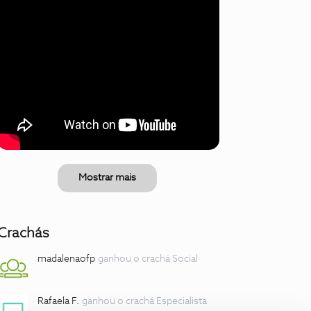
Mostrar mais
Crachás
madalenaofp
ganhou o crachá Social
Rafaela F.
ganhou o crachá Especialista