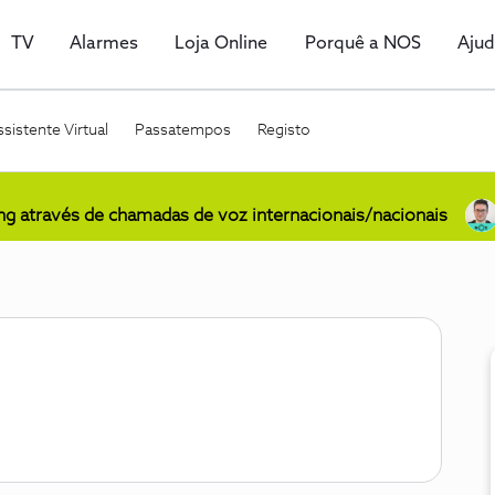
TV
Alarmes
Loja Online
Porquê a NOS
Aju
sistente Virtual
Passatempos
Registo
ing através de chamadas de voz internacionais/nacionais