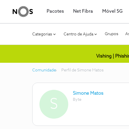
Pacotes
Net Fibra
Móvel 5G
Grupos
As
Categorias
Centro de Ajuda
Vishing | Phish
Comunidade
Perfil de Simone Matos
Simone Matos
S
Byte