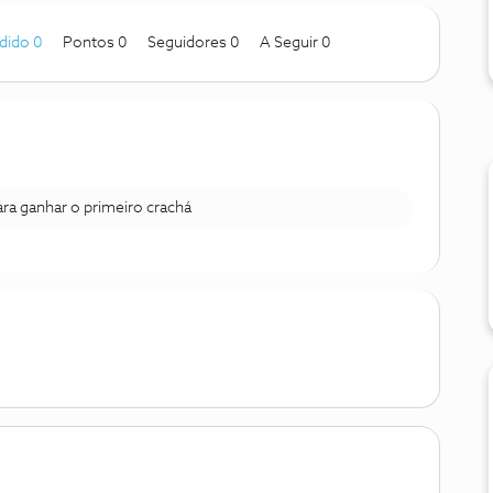
dido 0
Pontos 0
Seguidores
0
A Seguir
0
para ganhar o primeiro crachá