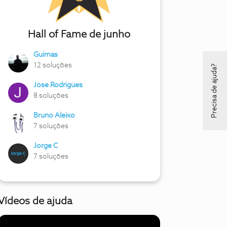
Hall of Fame de junho
Guimas
12 soluções
Precisa de ajuda?
Jose Rodrigues
8 soluções
Bruno Aleixo
7 soluções
Jorge C
7 soluções
Vídeos de ajuda