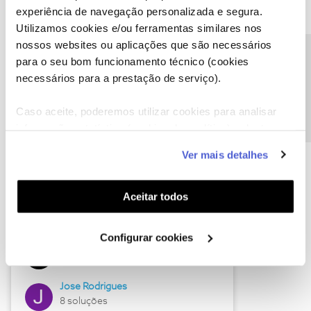
experiência de navegação personalizada e segura.
Utilizamos cookies e/ou ferramentas similares nos
nossos websites ou aplicações que são necessários
Descubra as novidades de junho
Precisa de ajuda?
para o seu bom funcionamento técnico (cookies
necessários para a prestação de serviço).
Caso aceite, poderemos utilizar cookies para analisar
informação estatística (cookies de analítica), adaptar
este serviço às suas preferências e apresentar-lhe
Ver mais detalhes
funcionalidades (cookies de personalização e
funcionalidade) e adaptar anúncios aos seus interesses
(cookies de publicidade personalizada). Pode gerir a
Aceitar todos
utilização dos cookies clicando em "
Configurar
Hall of Fame de junho
Cookies
".
Configurar cookies
Guimas
12 soluções
Jose Rodrigues
8 soluções