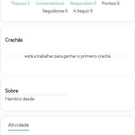
Tópicos 2
Comentários 6
Respondido 0
Pontos 0
Seguidores
0
A Seguir
0
Crachás
está a trabalhar para ganhar o primeiro crachá
Sobre
Membro desde
Atividade