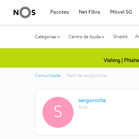
Pacotes
Net Fibra
Móvel 5G
Grupos
As
Categorias
Centro de Ajuda
Vishing | Phish
Comunidade
Perfil de sergiorocha
sergiorocha
S
Byte