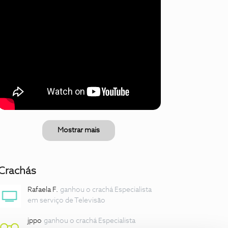
Mostrar mais
Crachás
Rafaela F.
ganhou o crachá Especialista
em serviço de Televisão
jppo
ganhou o crachá Especialista