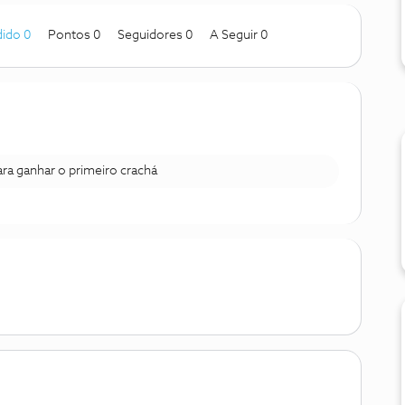
ido 0
Pontos 0
Seguidores
0
A Seguir
0
para ganhar o primeiro crachá