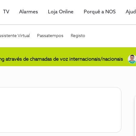
TV
Alarmes
Loja Online
Porquê a NOS
Aju
sistente Virtual
Passatempos
Registo
ing através de chamadas de voz internacionais/nacionais