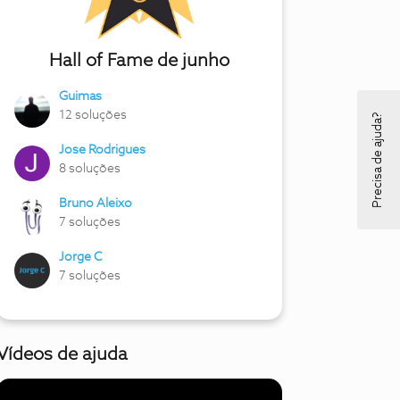
Hall of Fame de junho
Guimas
12 soluções
Precisa de ajuda?
Jose Rodrigues
8 soluções
Bruno Aleixo
7 soluções
Jorge C
7 soluções
Vídeos de ajuda