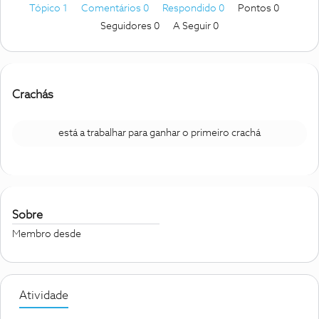
Tópico 1
Comentários 0
Respondido 0
Pontos 0
Seguidores
0
A Seguir
0
Crachás
está a trabalhar para ganhar o primeiro crachá
Sobre
Membro desde
Atividade