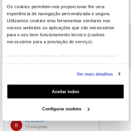
Os cookies permitem-nos proporcionar lhe uma
experiência de navegação personalizada e segura.
Utilizamos cookies e/ou ferramentas similares nos
Descubra as novidades de julho
nossos websites ou aplicações que são necessários
Precisa de ajuda?
para o seu bom funcionamento técnico (cookies
necessários para a prestação de serviço).
Caso aceite, poderemos utilizar cookies para analisar
informação estatística (cookies de analítica), adaptar
este serviço às suas preferências e apresentar-lhe
Ver mais detalhes
funcionalidades (cookies de personalização e
funcionalidade) e adaptar anúncios aos seus interesses
(cookies de publicidade personalizada). Pode gerir a
Hall of Fame de julho
Aceitar todos
utilização dos cookies clicando em "
Configurar
Guimas
Cookies
".
Configurar cookies
17 soluções
ByteSábio
13 soluções