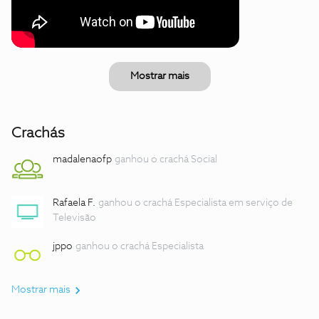
Mostrar mais
Crachás
madalenaofp
ganhou o crachá Social
Rafaela F.
ganhou o crachá Especialista em serviço de
Televisão
jppo
ganhou o crachá Especialista
Mostrar mais