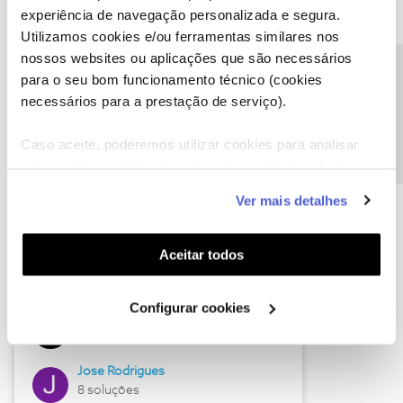
experiência de navegação personalizada e segura.
Utilizamos cookies e/ou ferramentas similares nos
nossos websites ou aplicações que são necessários
Descubra as novidades de junho
Precisa de ajuda?
para o seu bom funcionamento técnico (cookies
necessários para a prestação de serviço).
Caso aceite, poderemos utilizar cookies para analisar
informação estatística (cookies de analítica), adaptar
este serviço às suas preferências e apresentar-lhe
Ver mais detalhes
funcionalidades (cookies de personalização e
funcionalidade) e adaptar anúncios aos seus interesses
(cookies de publicidade personalizada). Pode gerir a
Aceitar todos
utilização dos cookies clicando em "
Configurar
Hall of Fame de junho
Cookies
".
Configurar cookies
Guimas
12 soluções
Jose Rodrigues
8 soluções