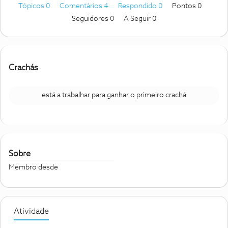
Tópicos 0
Comentários 4
Respondido 0
Pontos 0
Seguidores
0
A Seguir
0
Crachás
está a trabalhar para ganhar o primeiro crachá
Sobre
Membro desde
Atividade