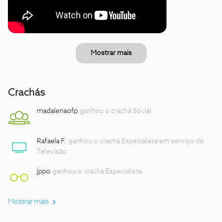
Mostrar mais
Crachás
madalenaofp
ganhou o crachá Social
Rafaela F.
ganhou o crachá Especialista em serviço de
Televisão
jppo
ganhou o crachá Especialista
Mostrar mais