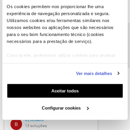
Os cookies permitem-nos proporcionar lhe uma
experiência de navegação personalizada e segura.
Utilizamos cookies e/ou ferramentas similares nos
Descubra as novidades de julho
nossos websites ou aplicações que são necessários
Precisa de ajuda?
para o seu bom funcionamento técnico (cookies
necessários para a prestação de serviço).
Caso aceite, poderemos utilizar cookies para analisar
informação estatística (cookies de analítica), adaptar
este serviço às suas preferências e apresentar-lhe
Ver mais detalhes
funcionalidades (cookies de personalização e
funcionalidade) e adaptar anúncios aos seus interesses
(cookies de publicidade personalizada). Pode gerir a
Hall of Fame de julho
Aceitar todos
utilização dos cookies clicando em "
Configurar
Guimas
Cookies
".
Configurar cookies
17 soluções
ByteSábio
13 soluções