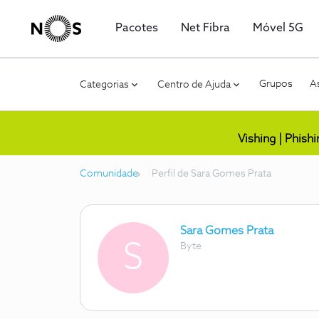
Pacotes
Net Fibra
Móvel 5G
Grupos
As
Categorias
Centro de Ajuda
Vishing | Phish
Comunidade
Perfil de Sara Gomes Prata
Sara Gomes Prata
S
Byte