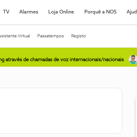
TV
Alarmes
Loja Online
Porquê a NOS
Aju
sistente Virtual
Passatempos
Registo
ing através de chamadas de voz internacionais/nacionais