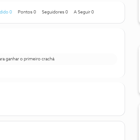
dido 0
Pontos 0
Seguidores
0
A Seguir
0
para ganhar o primeiro crachá