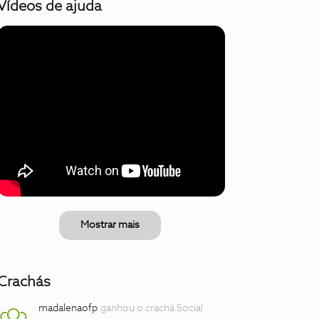
Vídeos de ajuda
Mostrar mais
Crachás
madalenaofp
ganhou o crachá Social