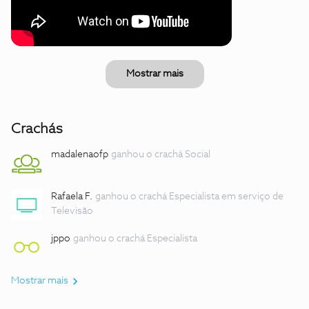
Mostrar mais
Crachás
madalenaofp
ganhou o crachá Social
Rafaela F.
ganhou o crachá Especialista em serviço de
Televisão
jppo
ganhou o crachá Especialista
Mostrar mais