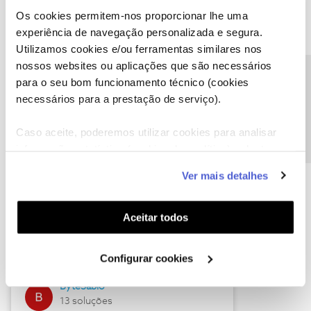
Os cookies permitem-nos proporcionar lhe uma
experiência de navegação personalizada e segura.
Utilizamos cookies e/ou ferramentas similares nos
Descubra as novidades de julho
nossos websites ou aplicações que são necessários
Precisa de ajuda?
para o seu bom funcionamento técnico (cookies
necessários para a prestação de serviço).
Caso aceite, poderemos utilizar cookies para analisar
informação estatística (cookies de analítica), adaptar
este serviço às suas preferências e apresentar-lhe
Ver mais detalhes
funcionalidades (cookies de personalização e
funcionalidade) e adaptar anúncios aos seus interesses
(cookies de publicidade personalizada). Pode gerir a
Hall of Fame de julho
Aceitar todos
utilização dos cookies clicando em "
Configurar
Guimas
Cookies
".
Configurar cookies
17 soluções
ByteSábio
13 soluções