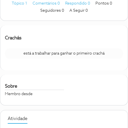
Tópico 1
Comentários 0
Respondido 0
Pontos 0
Seguidores
0
A Seguir
0
Crachás
está a trabalhar para ganhar o primeiro crachá
Sobre
Membro desde
Atividade