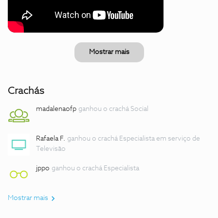
Mostrar mais
Crachás
madalenaofp
ganhou o crachá Social
Rafaela F.
ganhou o crachá Especialista em serviço de
Televisão
jppo
ganhou o crachá Especialista
Mostrar mais