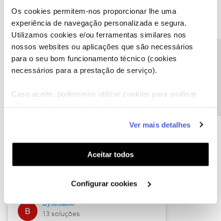
Os cookies permitem-nos proporcionar lhe uma
experiência de navegação personalizada e segura.
Utilizamos cookies e/ou ferramentas similares nos
Descubra as novidades de julho
nossos websites ou aplicações que são necessários
Precisa de ajuda?
para o seu bom funcionamento técnico (cookies
necessários para a prestação de serviço).
Caso aceite, poderemos utilizar cookies para analisar
informação estatística (cookies de analítica), adaptar
este serviço às suas preferências e apresentar-lhe
Ver mais detalhes
funcionalidades (cookies de personalização e
funcionalidade) e adaptar anúncios aos seus interesses
(cookies de publicidade personalizada). Pode gerir a
Hall of Fame de julho
Aceitar todos
utilização dos cookies clicando em "
Configurar
Guimas
Cookies
".
Configurar cookies
17 soluções
ByteSábio
13 soluções