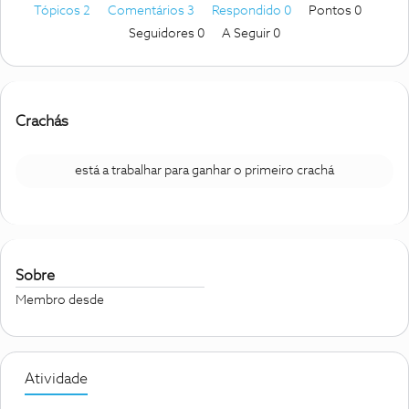
Tópicos 2
Comentários 3
Respondido 0
Pontos 0
Seguidores
0
A Seguir
0
Crachás
está a trabalhar para ganhar o primeiro crachá
Sobre
Membro desde
Atividade