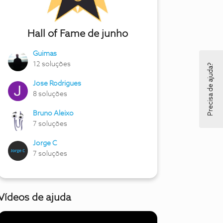
Hall of Fame de junho
Guimas
12 soluções
Precisa de ajuda?
Jose Rodrigues
8 soluções
Bruno Aleixo
7 soluções
Jorge C
7 soluções
Vídeos de ajuda