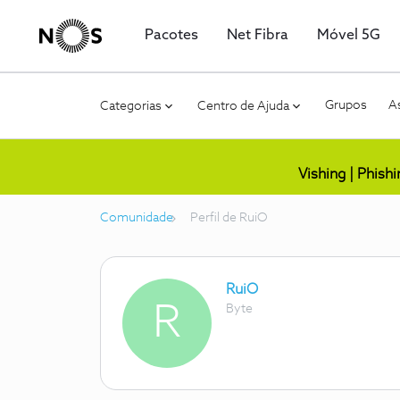
Pacotes
Net Fibra
Móvel 5G
Grupos
As
Categorias
Centro de Ajuda
Vishing | Phish
Comunidade
Perfil de RuiO
RuiO
R
Byte