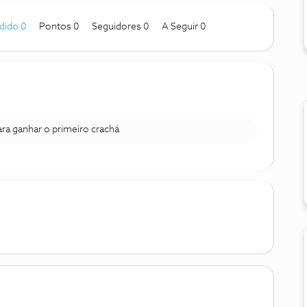
dido 0
Pontos 0
Seguidores
0
A Seguir
0
para ganhar o primeiro crachá