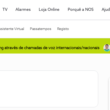
TV
Alarmes
Loja Online
Porquê a NOS
Aju
sistente Virtual
Passatempos
Registo
ing através de chamadas de voz internacionais/nacionais