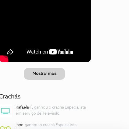
Mostrar mais
Crachás
Rafaela F.
ganhou o crachá Especialista
em serviço de Televisão
jppo
ganhou o crachá Especialista