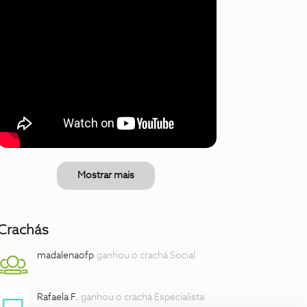
Mostrar mais
Crachás
madalenaofp
ganhou o crachá Social
Rafaela F.
ganhou o crachá Especialista