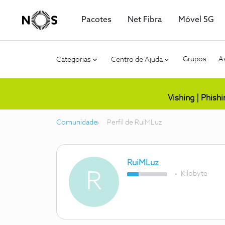
Pacotes
Net Fibra
Móvel 5G
Grupos
As
Categorias
Centro de Ajuda
Vishing | Phish
Comunidade
Perfil de RuiMLuz
RuiMLuz
R
Kilobyte