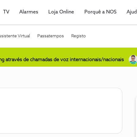
TV
Alarmes
Loja Online
Porquê a NOS
Aju
sistente Virtual
Passatempos
Registo
ing através de chamadas de voz internacionais/nacionais