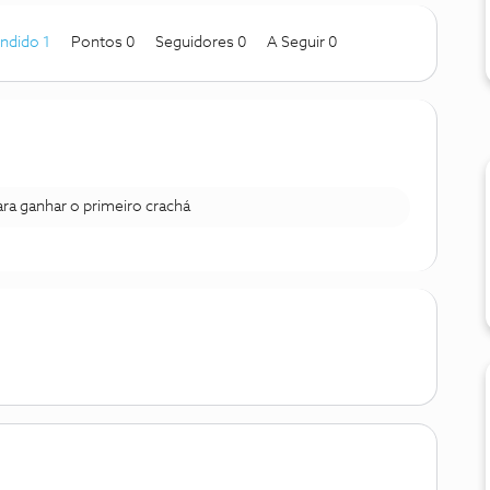
ndido 1
Pontos 0
Seguidores
0
A Seguir
0
para ganhar o primeiro crachá