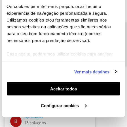
Os cookies permitem-nos proporcionar lhe uma
experiência de navegação personalizada e segura.
Utilizamos cookies e/ou ferramentas similares nos
Descubra as novidades de julho
nossos websites ou aplicações que são necessários
Precisa de ajuda?
para o seu bom funcionamento técnico (cookies
necessários para a prestação de serviço).
Caso aceite, poderemos utilizar cookies para analisar
informação estatística (cookies de analítica), adaptar
este serviço às suas preferências e apresentar-lhe
Ver mais detalhes
funcionalidades (cookies de personalização e
funcionalidade) e adaptar anúncios aos seus interesses
(cookies de publicidade personalizada). Pode gerir a
Hall of Fame de julho
Aceitar todos
utilização dos cookies clicando em "
Configurar
Guimas
Cookies
".
Configurar cookies
17 soluções
ByteSábio
13 soluções