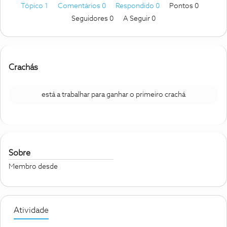
Tópico 1
Comentários 0
Respondido 0
Pontos 0
Seguidores
0
A Seguir
0
Crachás
está a trabalhar para ganhar o primeiro crachá
Sobre
Membro desde
Atividade