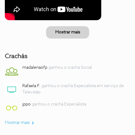
Mostrar mais
Crachás
madalenaofp
ganhou o crachá Social
Rafaela F.
ganhou o crachá Especialista em serviço de
Televisão
jppo
ganhou o crachá Especialista
Mostrar mais