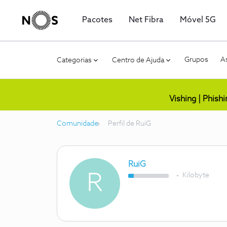
Pacotes
Net Fibra
Móvel 5G
Grupos
As
Categorias
Centro de Ajuda
Vishing | Phish
Comunidade
Perfil de RuiG
RuiG
R
Kilobyte