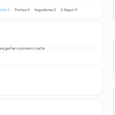
dido 0
Pontos 0
Seguidores
0
A Seguir
0
para ganhar o primeiro crachá