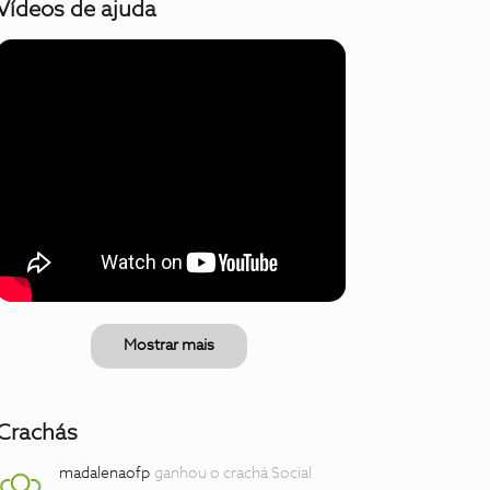
Vídeos de ajuda
Mostrar mais
Crachás
madalenaofp
ganhou o crachá Social