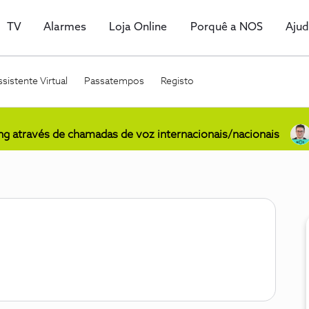
TV
Alarmes
Loja Online
Porquê a NOS
Aju
sistente Virtual
Passatempos
Registo
ing através de chamadas de voz internacionais/nacionais