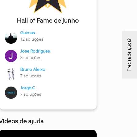
Hall of Fame de junho
Guimas
12 soluções
Precisa de ajuda?
Jose Rodrigues
8 soluções
Bruno Aleixo
7 soluções
Jorge C
7 soluções
Vídeos de ajuda