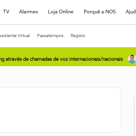
TV
Alarmes
Loja Online
Porquê a NOS
Aju
sistente Virtual
Passatempos
Registo
ing através de chamadas de voz internacionais/nacionais