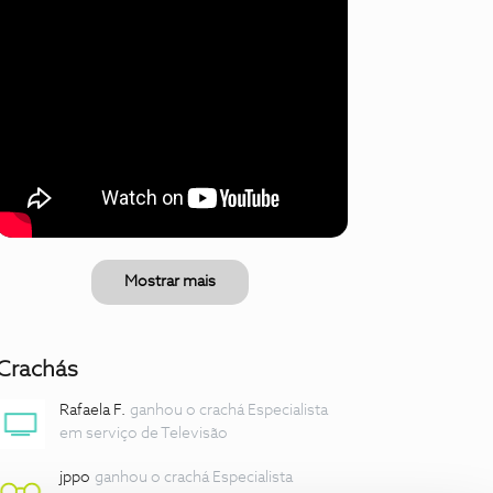
Mostrar mais
Crachás
Rafaela F.
ganhou o crachá Especialista
em serviço de Televisão
jppo
ganhou o crachá Especialista