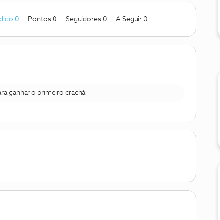
dido 0
Pontos 0
Seguidores
0
A Seguir
0
para ganhar o primeiro crachá