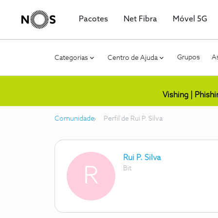
Pacotes
Net Fibra
Móvel 5G
Grupos
As
Categorias
Centro de Ajuda
Vishing | Phish
Comunidade
Perfil de Rui P. Silva
Rui P. Silva
R
Bit