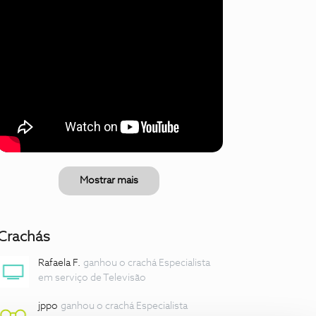
Mostrar mais
Crachás
Rafaela F.
ganhou o crachá Especialista
em serviço de Televisão
jppo
ganhou o crachá Especialista