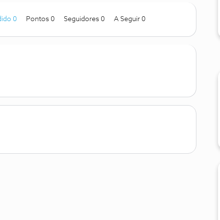
ido 0
Pontos 0
Seguidores
0
A Seguir
0