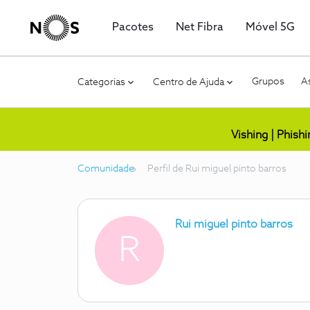
Pacotes
Net Fibra
Móvel 5G
Grupos
As
Categorias
Centro de Ajuda
Vishing | Phish
Comunidade
Perfil de Rui miguel pinto barros
Rui miguel pinto barros
R