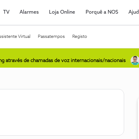
TV
Alarmes
Loja Online
Porquê a NOS
Aju
sistente Virtual
Passatempos
Registo
ing através de chamadas de voz internacionais/nacionais