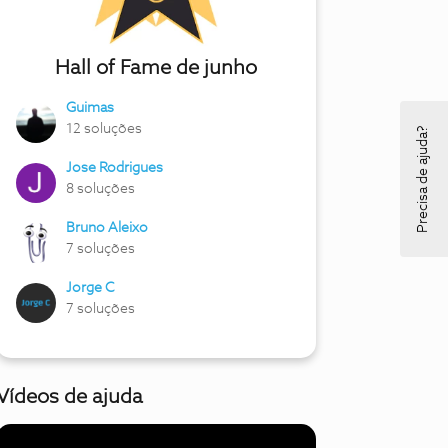
Hall of Fame de junho
Guimas
12 soluções
Precisa de ajuda?
Jose Rodrigues
8 soluções
Bruno Aleixo
7 soluções
Jorge C
7 soluções
Vídeos de ajuda