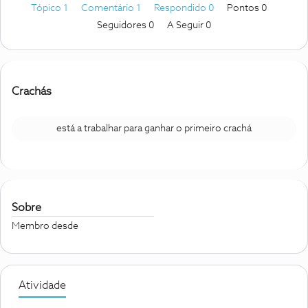
Tópico 1
Comentário 1
Respondido 0
Pontos 0
Seguidores
0
A Seguir
0
Crachás
está a trabalhar para ganhar o primeiro crachá
Sobre
Membro desde
Atividade