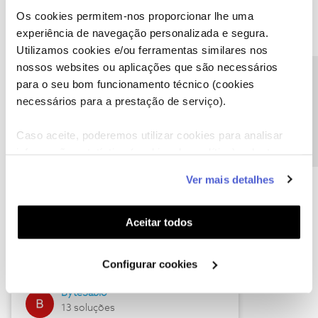
Os cookies permitem-nos proporcionar lhe uma
experiência de navegação personalizada e segura.
Utilizamos cookies e/ou ferramentas similares nos
Descubra as novidades de julho
nossos websites ou aplicações que são necessários
Precisa de ajuda?
para o seu bom funcionamento técnico (cookies
necessários para a prestação de serviço).
Caso aceite, poderemos utilizar cookies para analisar
informação estatística (cookies de analítica), adaptar
este serviço às suas preferências e apresentar-lhe
Ver mais detalhes
funcionalidades (cookies de personalização e
funcionalidade) e adaptar anúncios aos seus interesses
(cookies de publicidade personalizada). Pode gerir a
Hall of Fame de julho
Aceitar todos
utilização dos cookies clicando em "
Configurar
Guimas
Cookies
".
Configurar cookies
17 soluções
ByteSábio
13 soluções