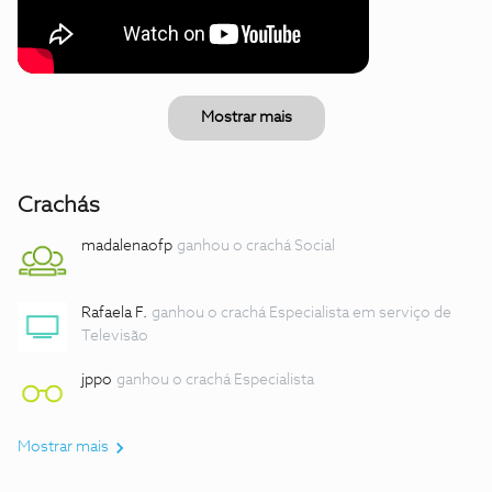
Mostrar mais
Crachás
madalenaofp
ganhou o crachá Social
Rafaela F.
ganhou o crachá Especialista em serviço de
Televisão
jppo
ganhou o crachá Especialista
Mostrar mais