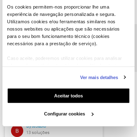
Os cookies permitem-nos proporcionar lhe uma
experiência de navegação personalizada e segura.
Utilizamos cookies e/ou ferramentas similares nos
Descubra as novidades de julho
nossos websites ou aplicações que são necessários
Precisa de ajuda?
para o seu bom funcionamento técnico (cookies
necessários para a prestação de serviço).
Caso aceite, poderemos utilizar cookies para analisar
informação estatística (cookies de analítica), adaptar
este serviço às suas preferências e apresentar-lhe
Ver mais detalhes
funcionalidades (cookies de personalização e
funcionalidade) e adaptar anúncios aos seus interesses
(cookies de publicidade personalizada). Pode gerir a
Hall of Fame de julho
Aceitar todos
utilização dos cookies clicando em "
Configurar
Guimas
Cookies
".
Configurar cookies
17 soluções
ByteSábio
13 soluções