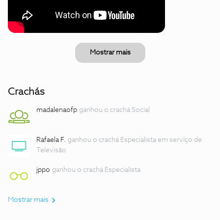
Mostrar mais
Crachás
madalenaofp
ganhou o crachá Social
Rafaela F.
ganhou o crachá Especialista em serviço de
Televisão
jppo
ganhou o crachá Especialista
Mostrar mais