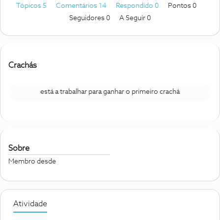
Tópicos 5
Comentários 14
Respondido 0
Pontos 0
Seguidores
0
A Seguir
0
Crachás
está a trabalhar para ganhar o primeiro crachá
Sobre
Membro desde
Atividade