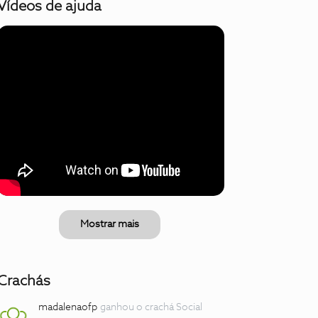
Vídeos de ajuda
Mostrar mais
Crachás
madalenaofp
ganhou o crachá Social