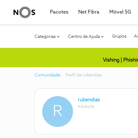
Pacotes
Net Fibra
Móvel 5G
Grupos
As
Categorias
Centro de Ajuda
Vishing | Phish
Comunidade
Perfil de rubendias
rubendias
R
Kilobyte