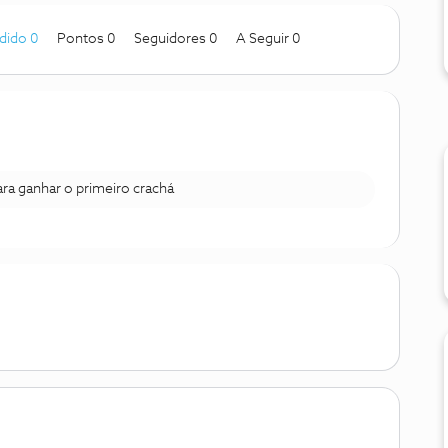
dido 0
Pontos 0
Seguidores
0
A Seguir
0
para ganhar o primeiro crachá