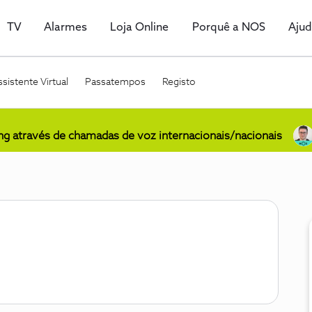
TV
Alarmes
Loja Online
Porquê a NOS
Aju
sistente Virtual
Passatempos
Registo
ing através de chamadas de voz internacionais/nacionais