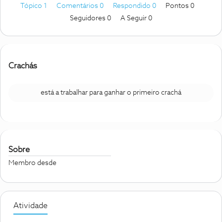
Tópico 1
Comentários 0
Respondido 0
Pontos 0
Seguidores
0
A Seguir
0
Crachás
está a trabalhar para ganhar o primeiro crachá
Sobre
Membro desde
Atividade