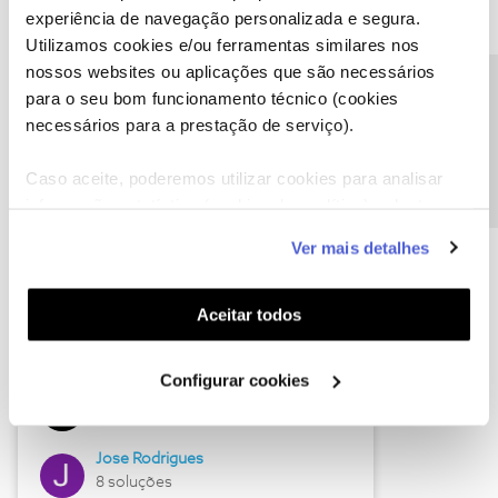
experiência de navegação personalizada e segura.
Utilizamos cookies e/ou ferramentas similares nos
nossos websites ou aplicações que são necessários
Descubra as novidades de junho
Precisa de ajuda?
para o seu bom funcionamento técnico (cookies
necessários para a prestação de serviço).
Caso aceite, poderemos utilizar cookies para analisar
informação estatística (cookies de analítica), adaptar
este serviço às suas preferências e apresentar-lhe
Ver mais detalhes
funcionalidades (cookies de personalização e
funcionalidade) e adaptar anúncios aos seus interesses
(cookies de publicidade personalizada). Pode gerir a
Aceitar todos
utilização dos cookies clicando em "
Configurar
Hall of Fame de junho
Cookies
".
Configurar cookies
Guimas
12 soluções
Jose Rodrigues
8 soluções