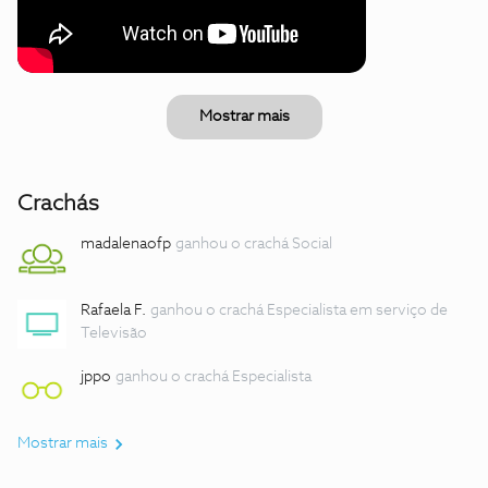
Mostrar mais
Crachás
madalenaofp
ganhou o crachá Social
Rafaela F.
ganhou o crachá Especialista em serviço de
Televisão
jppo
ganhou o crachá Especialista
Mostrar mais