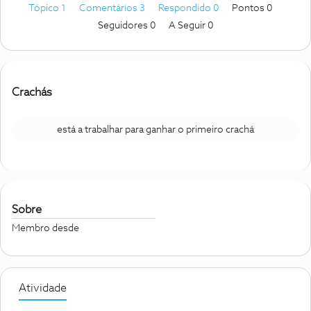
Tópico 1
Comentários 3
Respondido 0
Pontos 0
Seguidores
0
A Seguir
0
Crachás
está a trabalhar para ganhar o primeiro crachá
Sobre
Membro desde
Atividade