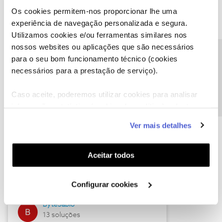
Os cookies permitem-nos proporcionar lhe uma
experiência de navegação personalizada e segura.
Utilizamos cookies e/ou ferramentas similares nos
Descubra as novidades de julho
nossos websites ou aplicações que são necessários
Precisa de ajuda?
para o seu bom funcionamento técnico (cookies
necessários para a prestação de serviço).
Caso aceite, poderemos utilizar cookies para analisar
informação estatística (cookies de analítica), adaptar
este serviço às suas preferências e apresentar-lhe
Ver mais detalhes
funcionalidades (cookies de personalização e
funcionalidade) e adaptar anúncios aos seus interesses
(cookies de publicidade personalizada). Pode gerir a
Hall of Fame de julho
Aceitar todos
utilização dos cookies clicando em "
Configurar
Guimas
Cookies
".
Configurar cookies
17 soluções
ByteSábio
13 soluções