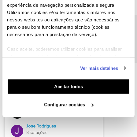
experiência de navegação personalizada e segura.
Utilizamos cookies e/ou ferramentas similares nos
nossos websites ou aplicações que são necessários
Descubra as novidades de junho
Precisa de ajuda?
para o seu bom funcionamento técnico (cookies
necessários para a prestação de serviço).
Caso aceite, poderemos utilizar cookies para analisar
informação estatística (cookies de analítica), adaptar
este serviço às suas preferências e apresentar-lhe
Ver mais detalhes
funcionalidades (cookies de personalização e
funcionalidade) e adaptar anúncios aos seus interesses
(cookies de publicidade personalizada). Pode gerir a
Aceitar todos
utilização dos cookies clicando em "
Configurar
Hall of Fame de junho
Cookies
".
Configurar cookies
Guimas
12 soluções
Jose Rodrigues
8 soluções