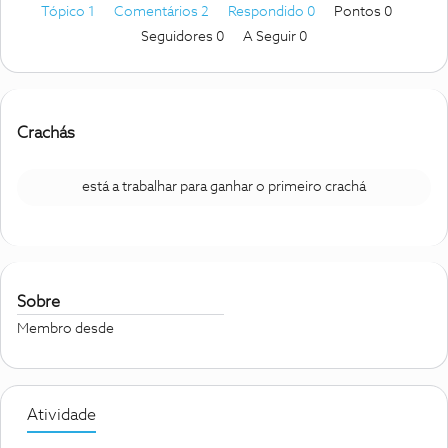
Tópico 1
Comentários 2
Respondido 0
Pontos 0
Seguidores
0
A Seguir
0
Crachás
está a trabalhar para ganhar o primeiro crachá
Sobre
Membro desde
Atividade