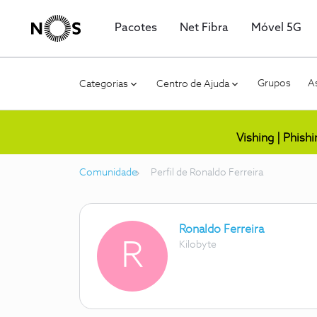
Pacotes
Net Fibra
Móvel 5G
Grupos
As
Categorias
Centro de Ajuda
Vishing | Phish
Comunidade
Perfil de Ronaldo Ferreira
Ronaldo Ferreira
R
Kilobyte