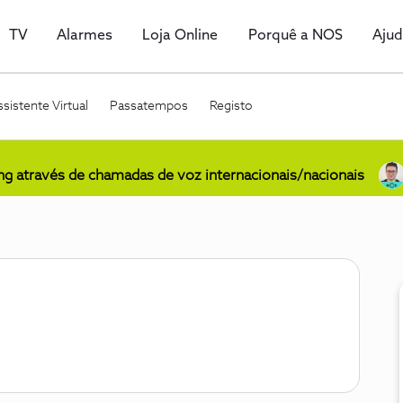
TV
Alarmes
Loja Online
Porquê a NOS
Aju
sistente Virtual
Passatempos
Registo
ing através de chamadas de voz internacionais/nacionais