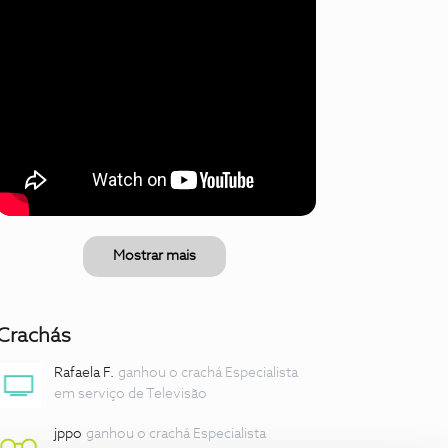
Mostrar mais
Crachás
Rafaela F.
ganhou o crachá Especialista
em serviço de Televisão
jppo
ganhou o crachá Especialista