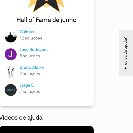
Hall of Fame de junho
Guimas
12 soluções
Precisa de ajuda?
Jose Rodrigues
8 soluções
Bruno Aleixo
7 soluções
Jorge C
7 soluções
Vídeos de ajuda