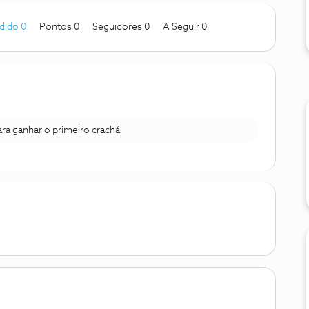
dido 0
Pontos 0
Seguidores
0
A Seguir
0
para ganhar o primeiro crachá