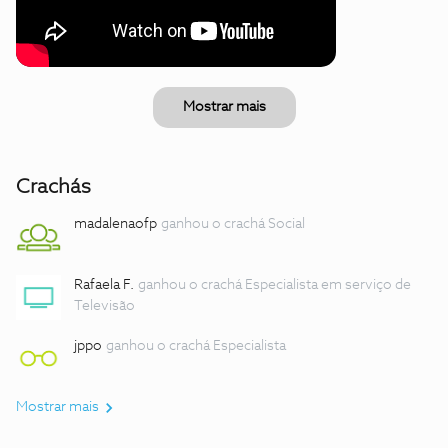
Mostrar mais
Crachás
madalenaofp
ganhou o crachá Social
Rafaela F.
ganhou o crachá Especialista em serviço de
Televisão
jppo
ganhou o crachá Especialista
Mostrar mais