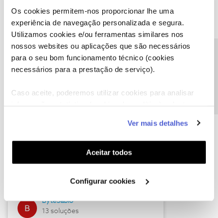
Os cookies permitem-nos proporcionar lhe uma
experiência de navegação personalizada e segura.
Utilizamos cookies e/ou ferramentas similares nos
Descubra as novidades de julho
nossos websites ou aplicações que são necessários
Precisa de ajuda?
para o seu bom funcionamento técnico (cookies
necessários para a prestação de serviço).
Caso aceite, poderemos utilizar cookies para analisar
informação estatística (cookies de analítica), adaptar
este serviço às suas preferências e apresentar-lhe
Ver mais detalhes
funcionalidades (cookies de personalização e
funcionalidade) e adaptar anúncios aos seus interesses
(cookies de publicidade personalizada). Pode gerir a
Hall of Fame de julho
Aceitar todos
utilização dos cookies clicando em "
Configurar
Guimas
Cookies
".
Configurar cookies
17 soluções
ByteSábio
13 soluções