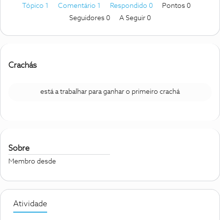
Tópico 1
Comentário 1
Respondido 0
Pontos 0
Seguidores
0
A Seguir
0
Crachás
está a trabalhar para ganhar o primeiro crachá
Sobre
Membro desde
Atividade