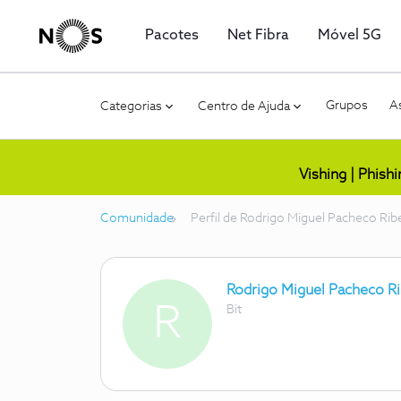
Pacotes
Net Fibra
Móvel 5G
Grupos
As
Categorias
Centro de Ajuda
Vishing | Phish
Comunidade
Perfil de Rodrigo Miguel Pacheco Rib
Rodrigo Miguel Pacheco Ri
R
Bit