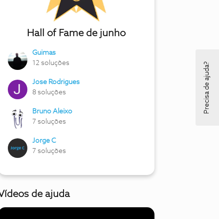
Hall of Fame de junho
Guimas
12 soluções
Precisa de ajuda?
Jose Rodrigues
8 soluções
Bruno Aleixo
7 soluções
Jorge C
7 soluções
Vídeos de ajuda