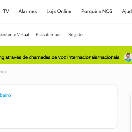
TV
Alarmes
Loja Online
Porquê a NOS
Aju
sistente Virtual
Passatempos
Registo
ing através de chamadas de voz internacionais/nacionais
eiro
beiro