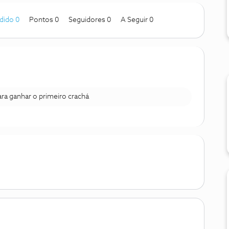
dido 0
Pontos 0
Seguidores
0
A Seguir
0
para ganhar o primeiro crachá