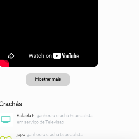
Mostrar mais
Crachás
Rafaela F.
ganhou o crachá Especialista
em serviço de Televisão
jppo
ganhou o crachá Especialista