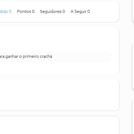
dido 0
Pontos 0
Seguidores
0
A Seguir
0
para ganhar o primeiro crachá