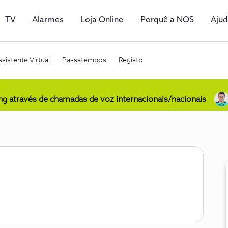
TV
Alarmes
Loja Online
Porquê a NOS
Aju
sistente Virtual
Passatempos
Registo
ing através de chamadas de voz internacionais/nacionais