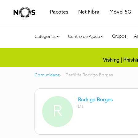
Pacotes
Net Fibra
Móvel 5G
Grupos
As
Categorias
Centro de Ajuda
Vishing | Phish
Comunidade
Perfil de Rodrigo Borges
Rodrigo Borges
R
Bit