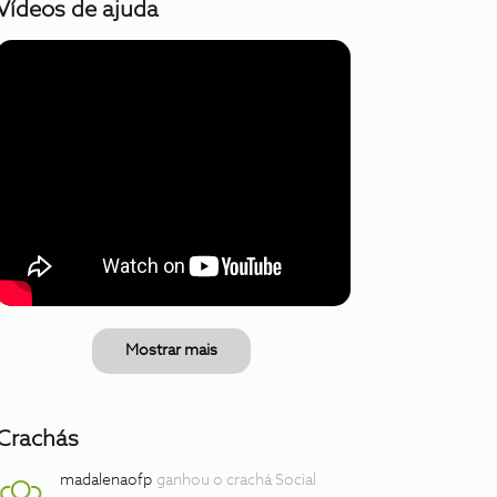
Vídeos de ajuda
Mostrar mais
Crachás
madalenaofp
ganhou o crachá Social