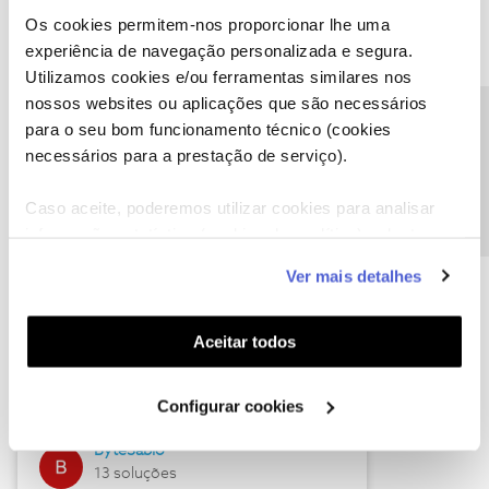
Os cookies permitem-nos proporcionar lhe uma
experiência de navegação personalizada e segura.
Utilizamos cookies e/ou ferramentas similares nos
Descubra as novidades de julho
nossos websites ou aplicações que são necessários
Precisa de ajuda?
para o seu bom funcionamento técnico (cookies
necessários para a prestação de serviço).
Caso aceite, poderemos utilizar cookies para analisar
informação estatística (cookies de analítica), adaptar
este serviço às suas preferências e apresentar-lhe
Ver mais detalhes
funcionalidades (cookies de personalização e
funcionalidade) e adaptar anúncios aos seus interesses
(cookies de publicidade personalizada). Pode gerir a
Hall of Fame de julho
Aceitar todos
utilização dos cookies clicando em "
Configurar
Guimas
Cookies
".
Configurar cookies
17 soluções
ByteSábio
13 soluções