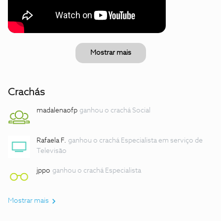
Mostrar mais
Crachás
madalenaofp
ganhou o crachá Social
Rafaela F.
ganhou o crachá Especialista em serviço de
Televisão
jppo
ganhou o crachá Especialista
Mostrar mais