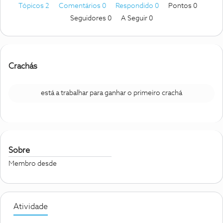
Tópicos 2
Comentários 0
Respondido 0
Pontos 0
Seguidores
0
A Seguir
0
Crachás
está a trabalhar para ganhar o primeiro crachá
Sobre
Membro desde
Atividade