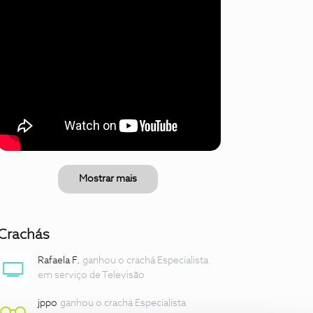
Mostrar mais
Crachás
Rafaela F.
ganhou o crachá Especialista
em serviço de Televisão
jppo
ganhou o crachá Especialista