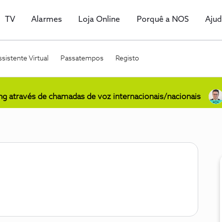
TV
Alarmes
Loja Online
Porquê a NOS
Aju
sistente Virtual
Passatempos
Registo
ing através de chamadas de voz internacionais/nacionais