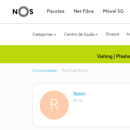
Pacotes
Net Fibra
Móvel 5G
Grupos
As
Categorias
Centro de Ajuda
Vishing | Phish
Comunidade
Perfil de Robin
Robin
R
Byte