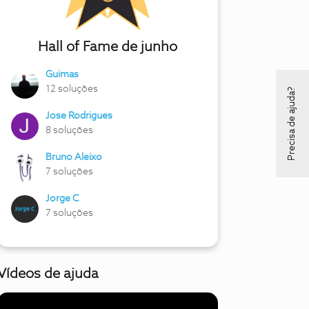
Hall of Fame de junho
Guimas
12 soluções
Precisa de ajuda?
Jose Rodrigues
8 soluções
Bruno Aleixo
7 soluções
Jorge C
7 soluções
Vídeos de ajuda