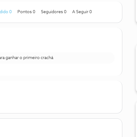
dido 0
Pontos 0
Seguidores
0
A Seguir
0
para ganhar o primeiro crachá