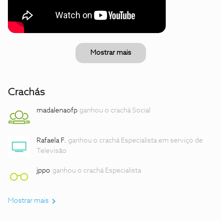
Mostrar mais
Crachás
madalenaofp
ganhou o crachá Social
Rafaela F.
ganhou o crachá Especialista em serviço de
Televisão
jppo
ganhou o crachá Especialista
Mostrar mais