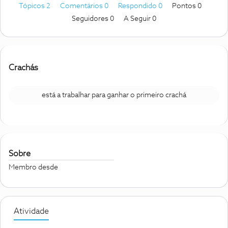
Tópicos 2
Comentários 0
Respondido 0
Pontos 0
Seguidores
0
A Seguir
0
Crachás
está a trabalhar para ganhar o primeiro crachá
Sobre
Membro desde
Atividade