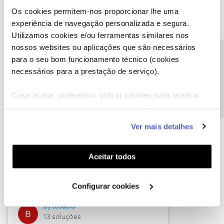
Os cookies permitem-nos proporcionar lhe uma
experiência de navegação personalizada e segura.
Utilizamos cookies e/ou ferramentas similares nos
Descubra as novidades de julho
nossos websites ou aplicações que são necessários
Precisa de ajuda?
para o seu bom funcionamento técnico (cookies
necessários para a prestação de serviço).
Caso aceite, poderemos utilizar cookies para analisar
informação estatística (cookies de analítica), adaptar
este serviço às suas preferências e apresentar-lhe
Ver mais detalhes
funcionalidades (cookies de personalização e
funcionalidade) e adaptar anúncios aos seus interesses
(cookies de publicidade personalizada). Pode gerir a
Hall of Fame de julho
Aceitar todos
utilização dos cookies clicando em "
Configurar
Guimas
Cookies
".
Configurar cookies
17 soluções
ByteSábio
13 soluções