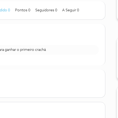
dido 0
Pontos 0
Seguidores
0
A Seguir
0
para ganhar o primeiro crachá