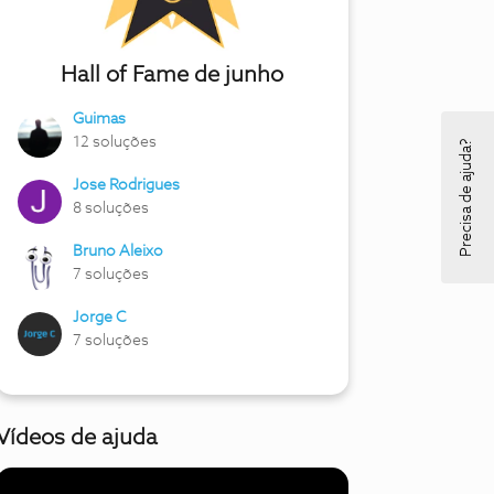
Hall of Fame de junho
Guimas
12 soluções
Precisa de ajuda?
Jose Rodrigues
8 soluções
Bruno Aleixo
7 soluções
Jorge C
7 soluções
Vídeos de ajuda