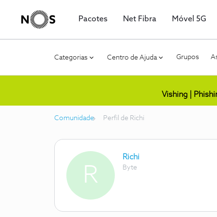
Pacotes
Net Fibra
Móvel 5G
Grupos
As
Categorias
Centro de Ajuda
Vishing | Phish
Comunidade
Perfil de Richi
Richi
R
Byte