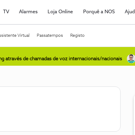
TV
Alarmes
Loja Online
Porquê a NOS
Aju
sistente Virtual
Passatempos
Registo
ing através de chamadas de voz internacionais/nacionais