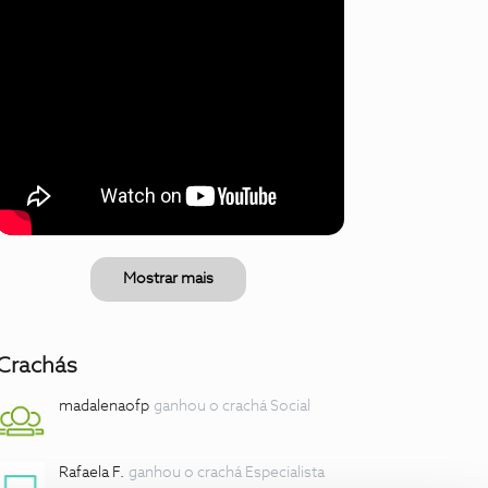
Mostrar mais
Crachás
madalenaofp
ganhou o crachá Social
Rafaela F.
ganhou o crachá Especialista