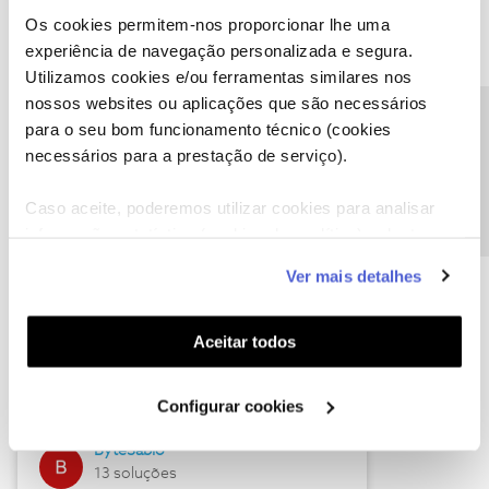
Os cookies permitem-nos proporcionar lhe uma
experiência de navegação personalizada e segura.
Utilizamos cookies e/ou ferramentas similares nos
Descubra as novidades de julho
nossos websites ou aplicações que são necessários
Precisa de ajuda?
para o seu bom funcionamento técnico (cookies
necessários para a prestação de serviço).
Caso aceite, poderemos utilizar cookies para analisar
informação estatística (cookies de analítica), adaptar
este serviço às suas preferências e apresentar-lhe
Ver mais detalhes
funcionalidades (cookies de personalização e
funcionalidade) e adaptar anúncios aos seus interesses
(cookies de publicidade personalizada). Pode gerir a
Hall of Fame de julho
Aceitar todos
utilização dos cookies clicando em "
Configurar
Guimas
Cookies
".
Configurar cookies
17 soluções
ByteSábio
13 soluções