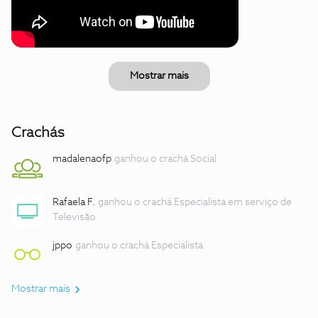
Mostrar mais
Crachás
madalenaofp
ganhou o crachá Social
Rafaela F.
ganhou o crachá Especialista em serviço de
Televisão
jppo
ganhou o crachá Especialista
Mostrar mais