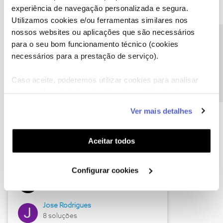
experiência de navegação personalizada e segura.
Utilizamos cookies e/ou ferramentas similares nos
nossos websites ou aplicações que são necessários
Descubra as novidades de junho
Precisa de ajuda?
para o seu bom funcionamento técnico (cookies
necessários para a prestação de serviço).
Caso aceite, poderemos utilizar cookies para analisar
informação estatística (cookies de analítica), adaptar
este serviço às suas preferências e apresentar-lhe
Ver mais detalhes
funcionalidades (cookies de personalização e
funcionalidade) e adaptar anúncios aos seus interesses
(cookies de publicidade personalizada). Pode gerir a
Aceitar todos
utilização dos cookies clicando em "
Configurar
Hall of Fame de junho
Cookies
".
Configurar cookies
Guimas
12 soluções
Jose Rodrigues
8 soluções