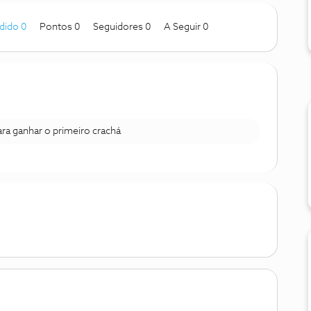
dido 0
Pontos 0
Seguidores
0
A Seguir
0
para ganhar o primeiro crachá