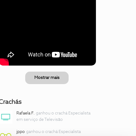
Mostrar mais
Crachás
Rafaela F.
ganhou o crachá Especialista
em serviço de Televisão
jppo
ganhou o crachá Especialista