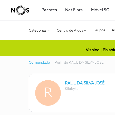
Pacotes
Net Fibra
Móvel 5G
Grupos
As
Categorias
Centro de Ajuda
Vishing | Phish
Comunidade
Perfil de RAÚL DA SILVA JOSÉ
RAÚL DA SILVA JOSÉ
R
Kilobyte