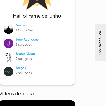
Hall of Fame de junho
Guimas
12 soluções
Precisa de ajuda?
Jose Rodrigues
8 soluções
Bruno Aleixo
7 soluções
Jorge C
7 soluções
Vídeos de ajuda