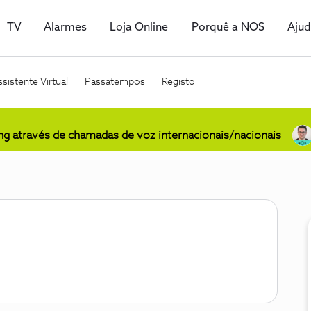
TV
Alarmes
Loja Online
Porquê a NOS
Aju
sistente Virtual
Passatempos
Registo
ing através de chamadas de voz internacionais/nacionais