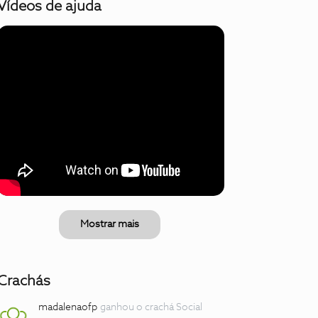
Vídeos de ajuda
Mostrar mais
Crachás
madalenaofp
ganhou o crachá Social