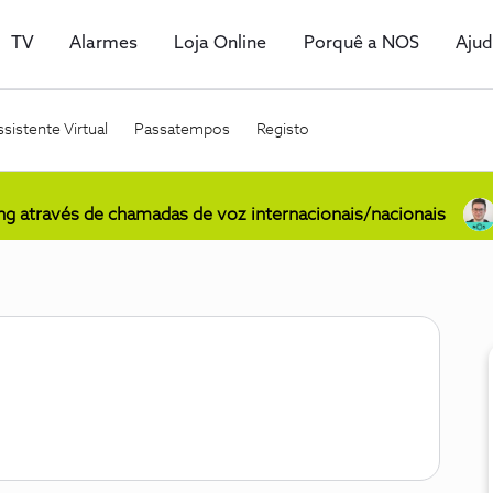
TV
Alarmes
Loja Online
Porquê a NOS
Aju
sistente Virtual
Passatempos
Registo
ing através de chamadas de voz internacionais/nacionais