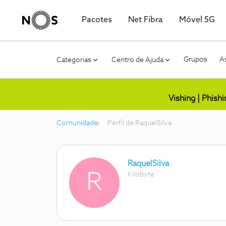
Pacotes
Net Fibra
Móvel 5G
Grupos
As
Categorias
Centro de Ajuda
Vishing | Phish
Comunidade
Perfil de RaquelSilva
RaquelSilva
R
Kilobyte