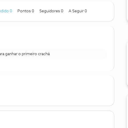
dido 0
Pontos 0
Seguidores
0
A Seguir
0
para ganhar o primeiro crachá