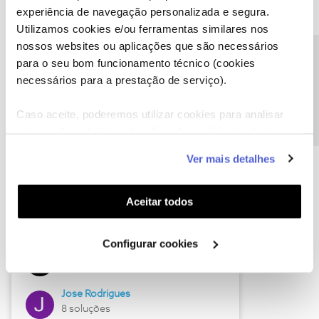
experiência de navegação personalizada e segura.
Utilizamos cookies e/ou ferramentas similares nos
nossos websites ou aplicações que são necessários
Descubra as novidades de junho
Precisa de ajuda?
para o seu bom funcionamento técnico (cookies
necessários para a prestação de serviço).
Caso aceite, poderemos utilizar cookies para analisar
informação estatística (cookies de analítica), adaptar
este serviço às suas preferências e apresentar-lhe
Ver mais detalhes
funcionalidades (cookies de personalização e
funcionalidade) e adaptar anúncios aos seus interesses
(cookies de publicidade personalizada). Pode gerir a
Aceitar todos
utilização dos cookies clicando em "
Configurar
Hall of Fame de junho
Cookies
".
Configurar cookies
Guimas
12 soluções
Jose Rodrigues
8 soluções