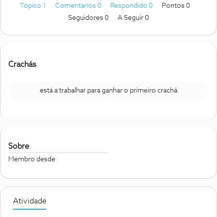
Tópico 1
Comentários 0
Respondido 0
Pontos 0
Seguidores
0
A Seguir
0
Crachás
está a trabalhar para ganhar o primeiro crachá
Sobre
Membro desde
Atividade