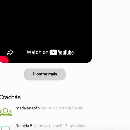
Mostrar mais
Crachás
madalenaofp
ganhou o crachá Social
Rafaela F.
ganhou o crachá Especialista