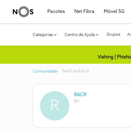
Pacotes
Net Fibra
Móvel 5G
Grupos
As
Categorias
Centro de Ajuda
Vishing | Phish
Comunidade
Perfil de RACR
RACR
R
Bit