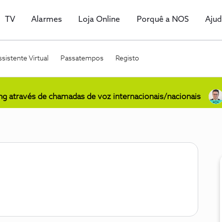
TV
Alarmes
Loja Online
Porquê a NOS
Aju
sistente Virtual
Passatempos
Registo
ing através de chamadas de voz internacionais/nacionais