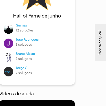
Hall of Fame de junho
Guimas
12 soluções
Precisa de ajuda?
Jose Rodrigues
8 soluções
Bruno Aleixo
7 soluções
Jorge C
7 soluções
Vídeos de ajuda