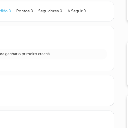
dido 0
Pontos 0
Seguidores
0
A Seguir
0
para ganhar o primeiro crachá