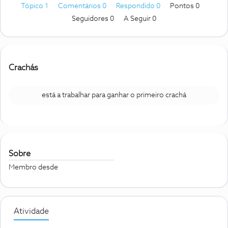
Tópico 1
Comentários 0
Respondido 0
Pontos 0
Seguidores
0
A Seguir
0
Crachás
está a trabalhar para ganhar o primeiro crachá
Sobre
Membro desde
Atividade