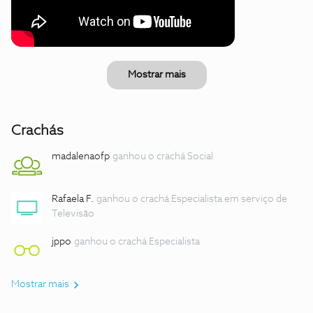
Mostrar mais
Crachás
madalenaofp
ganhou o crachá Social
Rafaela F.
ganhou o crachá Especialista em serviço de
Televisão
jppo
ganhou o crachá Especialista
Mostrar mais