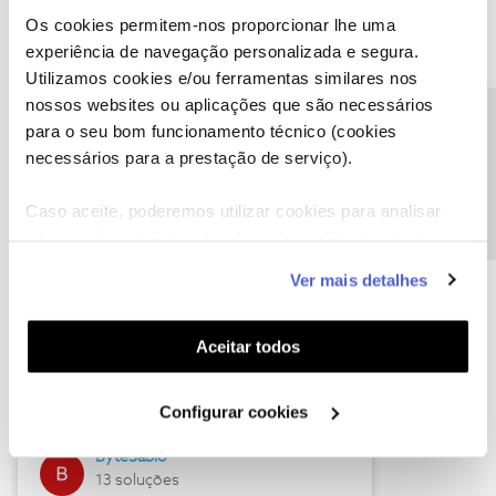
Os cookies permitem-nos proporcionar lhe uma
experiência de navegação personalizada e segura.
Utilizamos cookies e/ou ferramentas similares nos
Descubra as novidades de julho
nossos websites ou aplicações que são necessários
Precisa de ajuda?
para o seu bom funcionamento técnico (cookies
necessários para a prestação de serviço).
Caso aceite, poderemos utilizar cookies para analisar
informação estatística (cookies de analítica), adaptar
este serviço às suas preferências e apresentar-lhe
Ver mais detalhes
funcionalidades (cookies de personalização e
funcionalidade) e adaptar anúncios aos seus interesses
(cookies de publicidade personalizada). Pode gerir a
Hall of Fame de julho
Aceitar todos
utilização dos cookies clicando em "
Configurar
Guimas
Cookies
".
Configurar cookies
17 soluções
ByteSábio
13 soluções