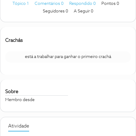
Tópico 1
Comentários 0
Respondido 0
Pontos 0
Seguidores
0
A Seguir
0
Crachás
está a trabalhar para ganhar o primeiro crachá
Sobre
Membro desde
Atividade