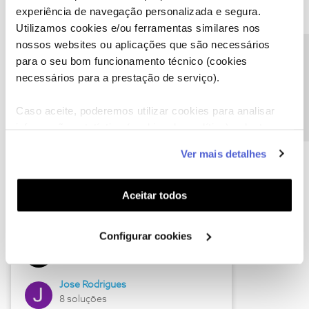
experiência de navegação personalizada e segura.
Utilizamos cookies e/ou ferramentas similares nos
nossos websites ou aplicações que são necessários
Descubra as novidades de junho
Precisa de ajuda?
para o seu bom funcionamento técnico (cookies
necessários para a prestação de serviço).
Caso aceite, poderemos utilizar cookies para analisar
informação estatística (cookies de analítica), adaptar
este serviço às suas preferências e apresentar-lhe
Ver mais detalhes
funcionalidades (cookies de personalização e
funcionalidade) e adaptar anúncios aos seus interesses
(cookies de publicidade personalizada). Pode gerir a
Aceitar todos
utilização dos cookies clicando em "
Configurar
Hall of Fame de junho
Cookies
".
Configurar cookies
Guimas
12 soluções
Jose Rodrigues
8 soluções