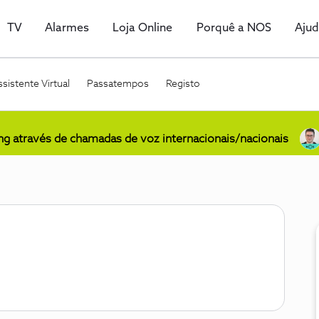
TV
Alarmes
Loja Online
Porquê a NOS
Aju
sistente Virtual
Passatempos
Registo
ing através de chamadas de voz internacionais/nacionais