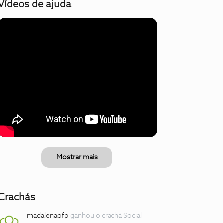
Vídeos de ajuda
Mostrar mais
Crachás
madalenaofp
ganhou o crachá Social