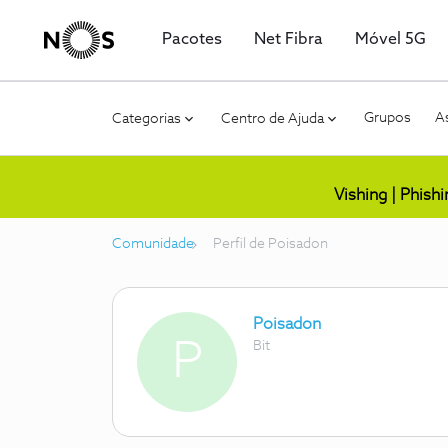
Pacotes
Net Fibra
Móvel 5G
Grupos
As
Categorias
Centro de Ajuda
Vishing | Phish
Comunidade
Perfil de Poisadon
Poisadon
P
Bit