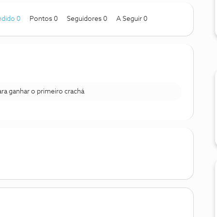
dido 0
Pontos 0
Seguidores
0
A Seguir
0
para ganhar o primeiro crachá