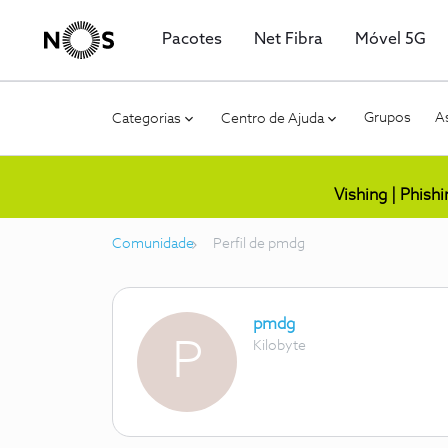
Pacotes
Net Fibra
Móvel 5G
Grupos
As
Categorias
Centro de Ajuda
Vishing | Phish
Comunidade
Perfil de pmdg
pmdg
P
Kilobyte