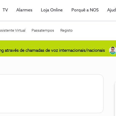
TV
Alarmes
Loja Online
Porquê a NOS
Aju
sistente Virtual
Passatempos
Registo
ing através de chamadas de voz internacionais/nacionais