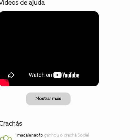
Vídeos de ajuda
Mostrar mais
Crachás
madalenaofp
ganhou o crachá Social