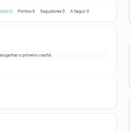
dido 0
Pontos 0
Seguidores
0
A Seguir
0
para ganhar o primeiro crachá