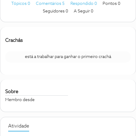
Tópicos 0
Comentários 5
Respondido 0
Pontos 0
Seguidores
0
A Seguir
0
Crachás
está a trabalhar para ganhar o primeiro crachá
Sobre
Membro desde
Atividade