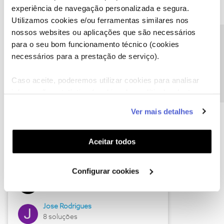
experiência de navegação personalizada e segura.
Utilizamos cookies e/ou ferramentas similares nos
nossos websites ou aplicações que são necessários
Descubra as novidades de junho
Precisa de ajuda?
para o seu bom funcionamento técnico (cookies
necessários para a prestação de serviço).
Caso aceite, poderemos utilizar cookies para analisar
informação estatística (cookies de analítica), adaptar
este serviço às suas preferências e apresentar-lhe
Ver mais detalhes
funcionalidades (cookies de personalização e
funcionalidade) e adaptar anúncios aos seus interesses
(cookies de publicidade personalizada). Pode gerir a
Aceitar todos
utilização dos cookies clicando em "
Configurar
Hall of Fame de junho
Cookies
".
Configurar cookies
Guimas
12 soluções
Jose Rodrigues
8 soluções